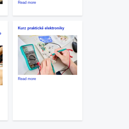
about
Read more
Projektový
den
pro
žáky
Kurz praktické elektroniky
základních
e
škol
z
Prahy
6
about
Read more
Kurz
praktické
elektroniky