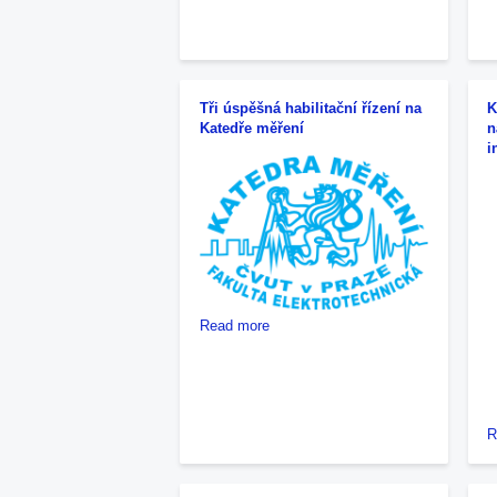
Akustický
test
katedry
měření
Tři úspěšná habilitační řízení na
K
Katedře měření
n
i
about
Read more
Tři
úspěšná
habilitační
řízení
na
R
Katedře
měření