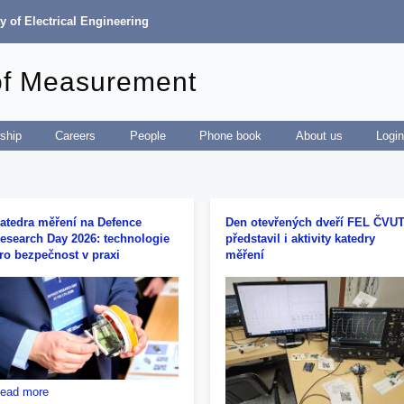
y of Electrical Engineering
of Measurement
ship
Careers
People
Phone book
About us
Logi
atedra měření na Defence
Den otevřených dveří FEL ČVU
esearch Day 2026: technologie
představil i aktivity katedry
ro bezpečnost v praxi
měření
about
ead more