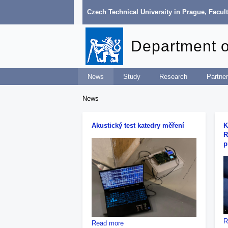
Czech Technical University in Prague
,
Facult
Department 
News
Study
Research
Partner
News
Akustický test katedry měření
K
R
p
R
about
Read more