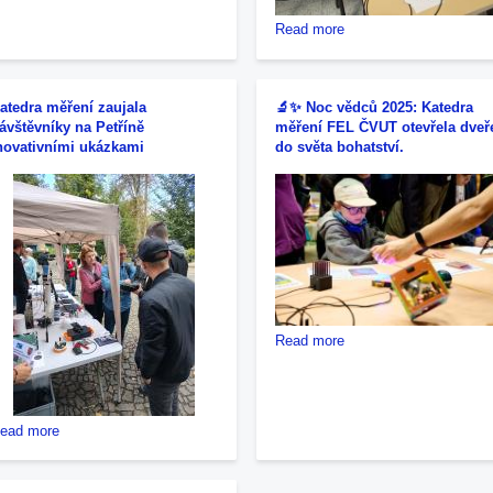
Katedra
měření
about
Read more
na
Den
Defence
otevřených
Research
dveří
Day
atedra měření zaujala
🔬✨ Noc vědců 2025: Katedra
FEL
2026:
ávštěvníky na Petříně
měření FEL ČVUT otevřela dveř
ČVUT
technologie
novativními ukázkami
do světa bohatství.
představil
pro
i
bezpečnost
aktivity
v
katedry
praxi
měření
about
Read more
🔬
✨
Noc
vědců
about
ead more
2025:
Katedra
Katedra
měření
měření
zaujala