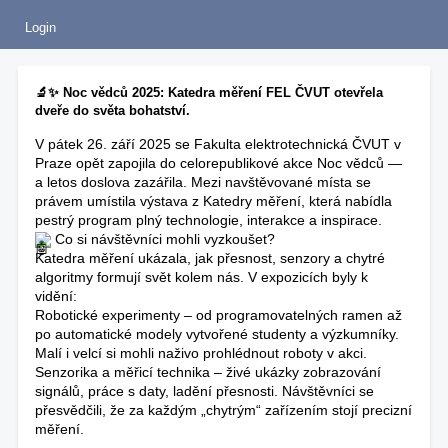
Login
🔬✨ Noc vědců 2025: Katedra měření FEL ČVUT otevřela
dveře do světa bohatství.
V
pátek 26. září 2025 se Fakulta elektrotechnická ČVUT v
Praze opět zapojila do celorepublikové akce Noc vědců —
a letos doslova zazářila. Mezi navštěvované místa se
právem umístila výstava z Katedry měření, která nabídla
pestrý program plný technologie, interakce a inspirace.
Co si návštěvníci mohli vyzkoušet?
Katedra měření ukázala, jak přesnost, senzory a chytré
algoritmy formují svět kolem nás. V expozicích byly k
vidění:
Robotické experimenty – od programovatelných ramen až
po automatické modely vytvořené studenty a výzkumníky.
Malí i velcí si mohli naživo prohlédnout roboty v akci.
Senzorika a měřicí technika – živé ukázky zobrazování
signálů, práce s daty, ladění přesnosti. Návštěvníci se
přesvědčili, že za každým „chytrým“ zařízením stojí precizní
měření.